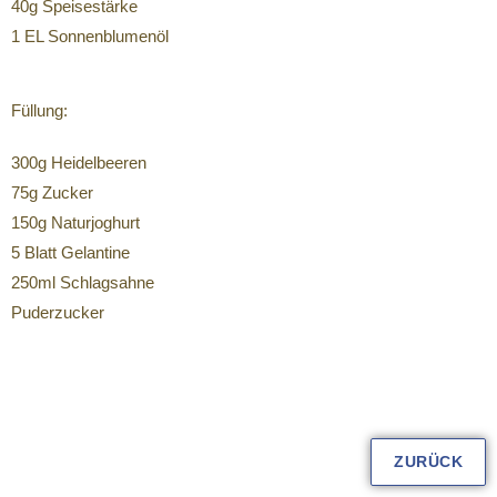
40g Speisestärke
1 EL Sonnenblumenöl
Füllung:
300g Heidelbeeren
75g Zucker
150g Naturjoghurt
5 Blatt Gelantine
250ml Schlagsahne
Puderzucker
ZURÜCK